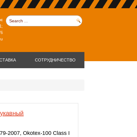
ис
1;
76
ru
СТАВКА
СОТРУДНИЧЕСТВО
рукавный
9-2007, Okotex-100 Class I