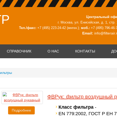
ТР
Центральный оф
г. Москва, ул. Енисейская, д. 1, стр. 
Тел./факс:
+7 (495) 223-24-42
(мнгкн.);
моб.:
+7 (495) 796-46-
Email:
info@filterair.
СПРАВОЧНИК
О НАС
КОНТАКТЫ
ДО
ильтры
ФВРук: фильтр воздушный 
Класс фильтра
-
Подробнее
EN 779:2002, ГОСТ Р ЕН 77