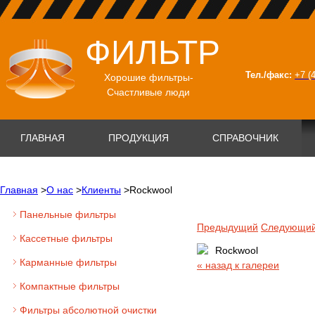
ФИЛЬТР
Тел./факс:
+7 (
Хорошие фильтры-
Счастливые люди
ГЛАВНАЯ
ПРОДУКЦИЯ
СПРАВОЧНИК
Главная
>
О нас
>
Клиенты
>
Rockwool
Панельные фильтры
Предыдущий
Следующи
Кассетные фильтры
Карманные фильтры
« назад к галереи
Компактные фильтры
Фильтры абсолютной очистки